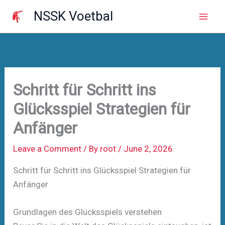
Skip
NSSK Voetbal
to
Mai
content
Men
Schritt für Schritt ins
Glücksspiel Strategien für
Anfänger
Leave a Comment
/ By
root
/
June 2, 2026
Schritt für Schritt ins Glücksspiel Strategien für
Anfänger
Grundlagen des Glücksspiels verstehen