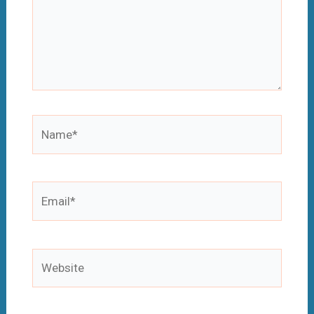
Name*
Email*
Website