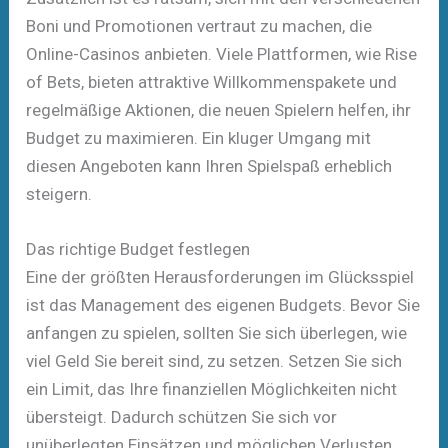
Boni und Promotionen vertraut zu machen, die
Online-Casinos anbieten. Viele Plattformen, wie Rise
of Bets, bieten attraktive Willkommenspakete und
regelmäßige Aktionen, die neuen Spielern helfen, ihr
Budget zu maximieren. Ein kluger Umgang mit
diesen Angeboten kann Ihren Spielspaß erheblich
steigern.
Das richtige Budget festlegen
Eine der größten Herausforderungen im Glücksspiel
ist das Management des eigenen Budgets. Bevor Sie
anfangen zu spielen, sollten Sie sich überlegen, wie
viel Geld Sie bereit sind, zu setzen. Setzen Sie sich
ein Limit, das Ihre finanziellen Möglichkeiten nicht
übersteigt. Dadurch schützen Sie sich vor
unüberlegten Einsätzen und möglichen Verlusten,