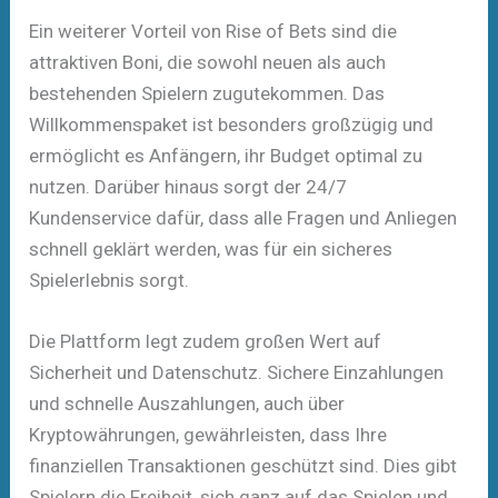
Ein weiterer Vorteil von Rise of Bets sind die
attraktiven Boni, die sowohl neuen als auch
bestehenden Spielern zugutekommen. Das
Willkommenspaket ist besonders großzügig und
ermöglicht es Anfängern, ihr Budget optimal zu
nutzen. Darüber hinaus sorgt der 24/7
Kundenservice dafür, dass alle Fragen und Anliegen
schnell geklärt werden, was für ein sicheres
Spielerlebnis sorgt.
Die Plattform legt zudem großen Wert auf
Sicherheit und Datenschutz. Sichere Einzahlungen
und schnelle Auszahlungen, auch über
Kryptowährungen, gewährleisten, dass Ihre
finanziellen Transaktionen geschützt sind. Dies gibt
Spielern die Freiheit, sich ganz auf das Spielen und