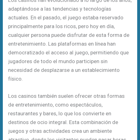
Los casinos han evolucionado a lo largo de los años,
adaptándose a las tendencias y tecnologías
actuales. En el pasado, el juego estaba reservado
principalmente para los ricos, pero hoy en día,
cualquier persona puede disfrutar de esta forma de
entretenimiento. Las plataformas en línea han
democratizado el acceso al juego, permitiendo que
jugadores de todo el mundo participen sin
necesidad de desplazarse a un establecimiento
físico.
Los casinos también suelen ofrecer otras formas
de entretenimiento, como espectáculos,
restaurantes y bares, lo que los convierte en
destinos de ocio integral. Esta combinación de
juegos y otras actividades crea un ambiente
atractivo, donde los visitantes pueden pasar horas