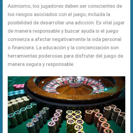
Asimismo, los jugadores deben ser conscientes de
los riesgos asociados con el juego, incluida la
posibilidad de desarrollar una adicción. Es vital jugar
de manera responsable y buscar ayuda si el juego
comienza a afectar negativamente la vida personal
o financiera. La educación y la concienciación son
herramientas poderosas para disfrutar del juego de
manera segura y responsable.