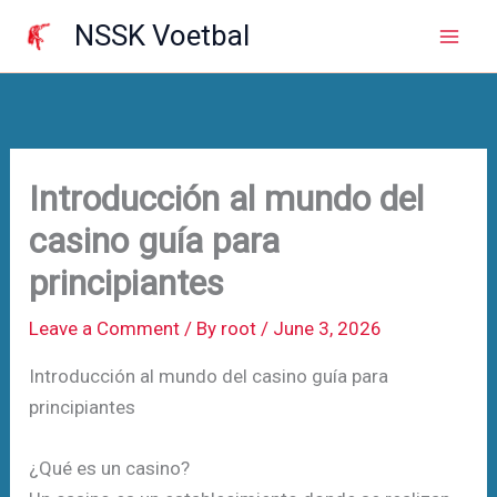
Skip
NSSK Voetbal
to
Mai
content
Men
Introducción al mundo del
casino guía para
principiantes
Leave a Comment
/ By
root
/
June 3, 2026
Introducción al mundo del casino guía para
principiantes
¿Qué es un casino?