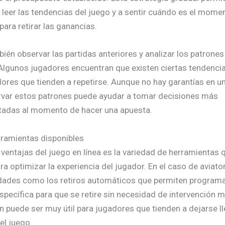
 leer las tendencias del juego y a sentir cuándo es el mome
ara retirar las ganancias.
mbién observar las partidas anteriores y analizar los patrones
 Algunos jugadores encuentran que existen ciertas tendenci
dores que tienden a repetirse. Aunque no hay garantías en u
rvar estos patrones puede ayudar a tomar decisiones más
adas al momento de hacer una apuesta.
ramientas disponibles
 ventajas del juego en línea es la variedad de herramientas 
ra optimizar la experiencia del jugador. En el caso de aviator
dades como los retiros automáticos que permiten programa
specífica para que se retire sin necesidad de intervención m
n puede ser muy útil para jugadores que tienden a dejarse ll
l juego.