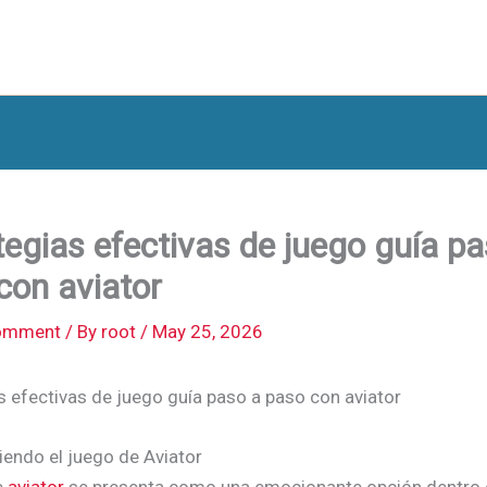
tegias efectivas de juego guía pa
con aviator
Comment
/ By
root
/
May 25, 2026
s efectivas de juego guía paso a paso con aviator
endo el juego de Aviator