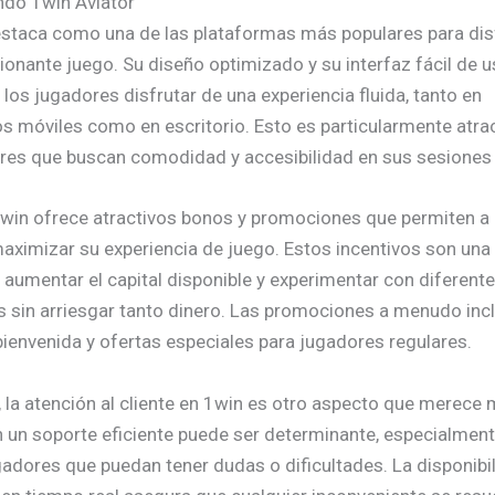
ndo 1win Aviator
staca como una de las plataformas más populares para dis
onante juego. Su diseño optimizado y su interfaz fácil de u
 los jugadores disfrutar de una experiencia fluida, tanto en
os móviles como en escritorio. Esto es particularmente atra
res que buscan comodidad y accesibilidad en sus sesiones
in ofrece atractivos bonos y promociones que permiten a 
aximizar su experiencia de juego. Estos incentivos son una
aumentar el capital disponible y experimentar con diferent
s sin arriesgar tanto dinero. Las promociones a menudo inc
ienvenida y ofertas especiales para jugadores regulares.
, la atención al cliente en 1win es otro aspecto que merece
 un soporte eficiente puede ser determinante, especialment
adores que puedan tener dudas o dificultades. La disponibi