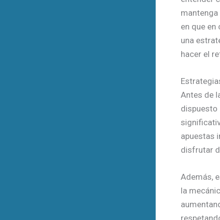
mantenga e
en que en 
una estrat
hacer el re
Estrategia
Antes de l
dispuesto a
significati
apuestas i
disfrutar 
Además, e
la mecánic
aumentand
respetando