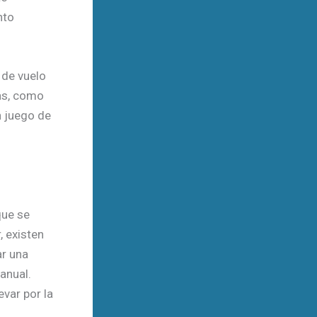
nto
 de vuelo
as, como
n juego de
que se
, existen
r una
anual.
evar por la