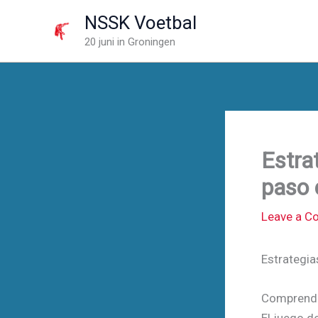
Skip
NSSK Voetbal
to
20 juni in Groningen
content
Estra
paso 
Leave a 
Estrategia
Comprendi