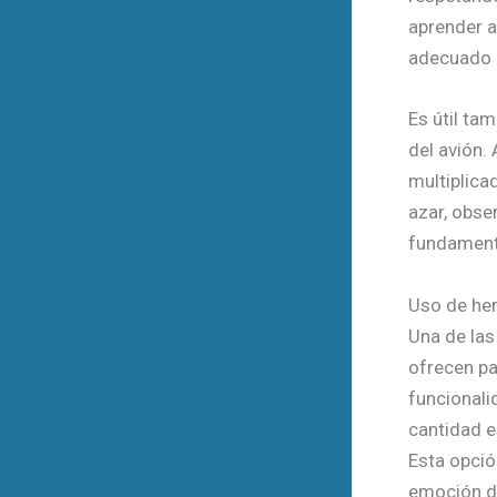
aprender a
adecuado p
Es útil ta
del avión.
multiplica
azar, obse
fundament
Uso de her
Una de las
ofrecen pa
funcionali
cantidad e
Esta opció
emoción de