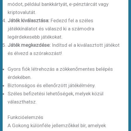
módot, például bankkártyát, e-pénztárcát vagy
kriptovalutát.
Játék kiválasztása:
Fedezd fel a széles
játékkínálatot és válaszd ki a számodra
legérdekesebb játékokat.
Játék megkezdése:
Indítsd el a kiválasztott játékot
és élvezd a szórakozást!
Gyors fiók létrehozás a zökkenőmentes belépés
érdekében.
Biztonságos és ellenőrzött játékélmény.
Széles befizetési lehetőségek, melyek közül
választhatsz.
Funkcióelemzés
A Gokong különféle jellemzőkkel bír, amelyek