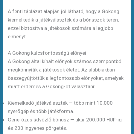
A fenti táblázat alapján jól látható, hogy a Gokong
kiemelkedik a játékválaszték és a bónuszok terén,
ezzel biztosítva a játékosok számára a legjobb
élményt.
A Gokong kulcsfontosságú előnyei
A Gokong által kínált előnyök számos szempontból
megkönnyítik a játékosok életét. Az alábbiakban
összegyűjtöttük a legfontosabb előnyöket, amelyek
miatt érdemes a Gokong-ot választani:
Kiemelkedő játékválaszték — több mint 10.000
nyerőgép és több játékforma.
Generózus üdvözlő bónusz — akár 200.000 HUF-ig
és 200 ingyenes pörgetés.