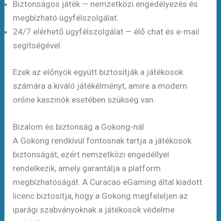
Biztonságos játék — nemzetközi engedélyezés és
megbízható ügyfélszolgálat.
24/7 elérhető ügyfélszolgálat — élő chat és e-mail
segítségével.
Ezek az előnyök együtt biztosítják a játékosok
számára a kiváló játékélményt, amire a modern
online kaszinók esetében szükség van.
Bizalom és biztonság a Gokong-nál
A Gokong rendkívül fontosnak tartja a játékosok
biztonságát, ezért nemzetközi engedéllyel
rendelkezik, amely garantálja a platform
megbízhatóságát. A Curacao eGaming által kiadott
licenc biztosítja, hogy a Gokong megfeleljen az
iparági szabványoknak a játékosok védelme