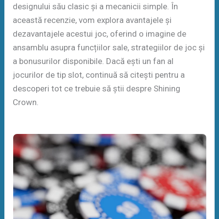
designului său clasic și a mecanicii simple. În
această recenzie, vom explora avantajele și
dezavantajele acestui joc, oferind o imagine de
ansamblu asupra funcțiilor sale, strategiilor de joc și
a bonusurilor disponibile. Dacă ești un fan al
jocurilor de tip slot, continuă să citești pentru a
descoperi tot ce trebuie să știi despre Shining
Crown.