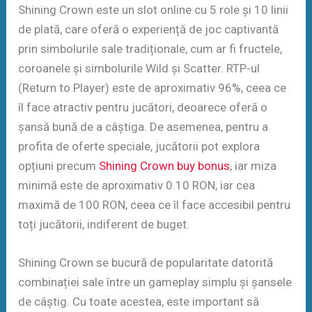
Shining Crown este un slot online cu 5 role și 10 linii
de plată, care oferă o experiență de joc captivantă
prin simbolurile sale tradiționale, cum ar fi fructele,
coroanele și simbolurile Wild și Scatter. RTP-ul
(Return to Player) este de aproximativ 96%, ceea ce
îl face atractiv pentru jucători, deoarece oferă o
șansă bună de a câștiga. De asemenea, pentru a
profita de oferte speciale, jucătorii pot explora
opțiuni precum
Shining Crown buy bonus
, iar miza
minimă este de aproximativ 0.10 RON, iar cea
maximă de 100 RON, ceea ce îl face accesibil pentru
toți jucătorii, indiferent de buget.
Shining Crown se bucură de popularitate datorită
combinației sale între un gameplay simplu și șansele
de câștig. Cu toate acestea, este important să