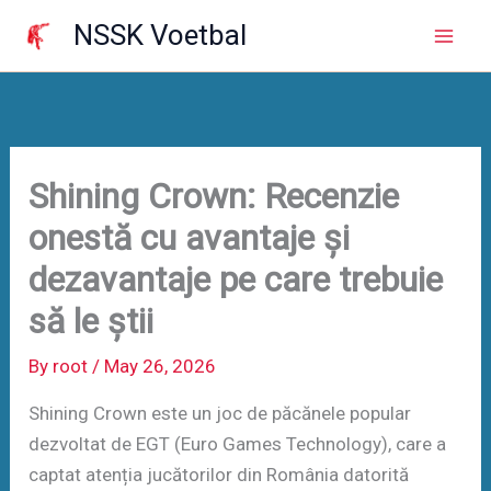
Skip
NSSK Voetbal
to
Mai
content
Men
Shining Crown: Recenzie
onestă cu avantaje și
dezavantaje pe care trebuie
să le știi
By
root
/
May 26, 2026
Shining Crown este un joc de păcănele popular
dezvoltat de EGT (Euro Games Technology), care a
captat atenția jucătorilor din România datorită