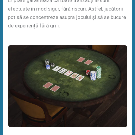
criptare garantează că toate tranzacțiile sunt
efectuate în mod sigur, fără riscuri. Astfel, jucătorii
pot să se concentreze asupra jocului și să se bucure
de experiență fără griji.