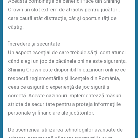
Această combinație de beneficii face din Shining
Crown un slot extrem de atractiv pentru jucători,
care caută atât distracție, cât și oportunități de
câștig.
Încredere și securitate
Un aspect esențial de care trebuie să ții cont atunci
când alegi un joc de păcănele online este siguranța.
Shining Crown este disponibil în cazinouri online ce
respectă reglementările și licențele din România,
ceea ce asigură o experiență de joc sigură și
corectă. Aceste cazinouri implementează măsuri
stricte de securitate pentru a proteja informațiile
personale și financiare ale jucătorilor.
De asemenea, utilizarea tehnologiilor avansate de