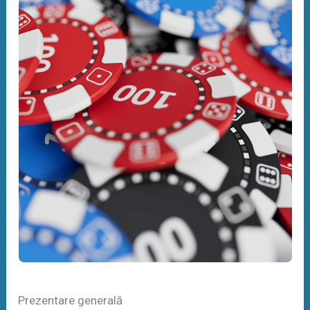
Prezentare generală