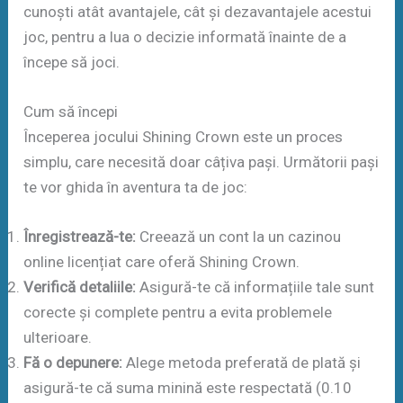
cunoști atât avantajele, cât și dezavantajele acestui
joc, pentru a lua o decizie informată înainte de a
începe să joci.
Cum să începi
Începerea jocului Shining Crown este un proces
simplu, care necesită doar câțiva pași. Următorii pași
te vor ghida în aventura ta de joc:
Înregistrează-te:
Creează un cont la un cazinou
online licențiat care oferă Shining Crown.
Verifică detaliile:
Asigură-te că informațiile tale sunt
corecte și complete pentru a evita problemele
ulterioare.
Fă o depunere:
Alege metoda preferată de plată și
asigură-te că suma minină este respectată (0.10