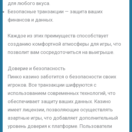
для любого вкуса.
Безопасные транзакции — защита ваших
финансов и данных.
Каждое из этих преимуществ способствует
созданию комфортной атмосферы для игры, что
позволит вам сосредоточиться на выигрыше.
Доверие и безопасность
Пинко казино заботится о безопасности своих
игроков. Все транзакции шифруются с
использованием современных технологий, что
обеспечивает защиту ваших данных. Казино
имеет лицензии, позволяющие осуществлять
азартные игры, что добавляет дополнительный
уровень доверия к платформе. Пользователи