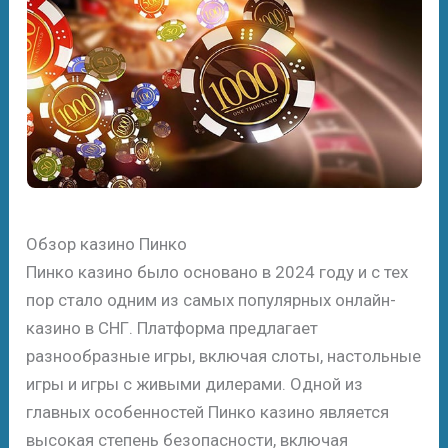
Обзор казино Пинко
Пинко казино было основано в 2024 году и с тех
пор стало одним из самых популярных онлайн-
казино в СНГ. Платформа предлагает
разнообразные игры, включая слоты, настольные
игры и игры с живыми дилерами. Одной из
главных особенностей Пинко казино является
высокая степень безопасности, включая