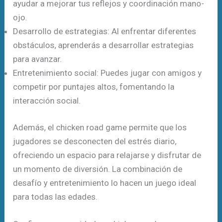
ayudar a mejorar tus reflejos y coordinación mano-
ojo.
Desarrollo de estrategias: Al enfrentar diferentes
obstáculos, aprenderás a desarrollar estrategias
para avanzar.
Entretenimiento social: Puedes jugar con amigos y
competir por puntajes altos, fomentando la
interacción social.
Además, el chicken road game permite que los
jugadores se desconecten del estrés diario,
ofreciendo un espacio para relajarse y disfrutar de
un momento de diversión. La combinación de
desafío y entretenimiento lo hacen un juego ideal
para todas las edades.