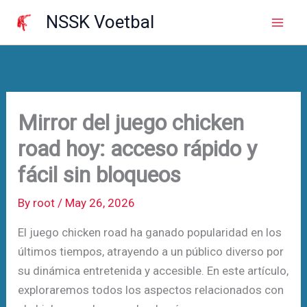
Skip
NSSK Voetbal
to
Mai
content
Men
Mirror del juego chicken
road hoy: acceso rápido y
fácil sin bloqueos
By
root
/
May 26, 2026
El juego chicken road ha ganado popularidad en los
últimos tiempos, atrayendo a un público diverso por
su dinámica entretenida y accesible. En este artículo,
exploraremos todos los aspectos relacionados con