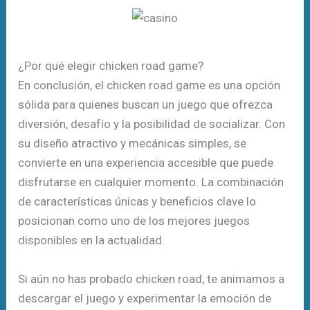
¿Por qué elegir chicken road game?
En conclusión, el chicken road game es una opción
sólida para quienes buscan un juego que ofrezca
diversión, desafío y la posibilidad de socializar. Con
su diseño atractivo y mecánicas simples, se
convierte en una experiencia accesible que puede
disfrutarse en cualquier momento. La combinación
de características únicas y beneficios clave lo
posicionan como uno de los mejores juegos
disponibles en la actualidad.
Si aún no has probado chicken road, te animamos a
descargar el juego y experimentar la emoción de