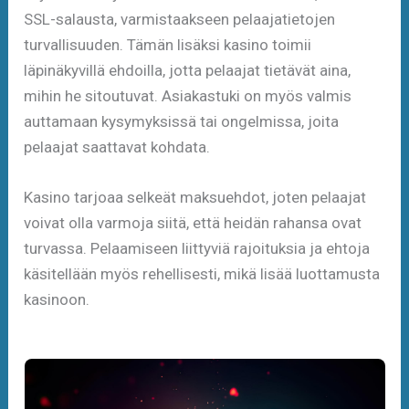
SSL-salausta, varmistaakseen pelaajatietojen
turvallisuuden. Tämän lisäksi kasino toimii
läpinäkyvillä ehdoilla, jotta pelaajat tietävät aina,
mihin he sitoutuvat. Asiakastuki on myös valmis
auttamaan kysymyksissä tai ongelmissa, joita
pelaajat saattavat kohdata.
Kasino tarjoaa selkeät maksuehdot, joten pelaajat
voivat olla varmoja siitä, että heidän rahansa ovat
turvassa. Pelaamiseen liittyviä rajoituksia ja ehtoja
käsitellään myös rehellisesti, mikä lisää luottamusta
kasinoon.