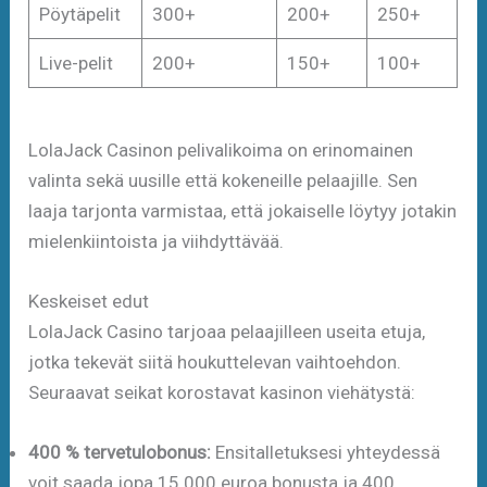
Pöytäpelit
300+
200+
250+
Live-pelit
200+
150+
100+
LolaJack Casinon pelivalikoima on erinomainen
valinta sekä uusille että kokeneille pelaajille. Sen
laaja tarjonta varmistaa, että jokaiselle löytyy jotakin
mielenkiintoista ja viihdyttävää.
Keskeiset edut
LolaJack Casino tarjoaa pelaajilleen useita etuja,
jotka tekevät siitä houkuttelevan vaihtoehdon.
Seuraavat seikat korostavat kasinon viehätystä:
400 % tervetulobonus:
Ensitalletuksesi yhteydessä
voit saada jopa 15 000 euroa bonusta ja 400