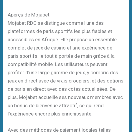
Aperçu de Mojabet
Mojabet RDC se distingue comme l’une des
plateformes de paris sportifs les plus fiables et
accessibles en Afrique. Elle propose un ensemble
complet de jeux de casino et une expérience de
paris sportifs, le tout à portée de main grâce à la
compatibilité mobile. Les utilisateurs peuvent
profiter d’une large gamme de jeux, y compris des
jeux en direct avec de vrais croupiers, et des options
de paris en direct avec des cotes actualisées. De
plus, Mojabet accueille ses nouveaux membres avec
un bonus de bienvenue attractif, ce qui rend
l’expérience encore plus enrichissante.
Avec des méthodes de paiement locales telles