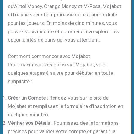
qu’Airtel Money, Orange Money et M-Pesa, Mojabet
offre une sécurité rigoureuse qui est primordiale
pour les joueurs. En moins de cinq minutes, vous
pouvez vous inscrire et commencer à explorer les
opportunités de paris qui vous attendent.
Comment commencer avec Mojabet
Pour maximiser vos gains sur Mojabet, voici
quelques étapes à suivre pour débuter en toute
simplicité :
Créer un Compte :
Rendez-vous sur le site de
Mojabet et remplissez le formulaire d’inscription en
quelques minutes.
Vérifier vos Détails :
Fournissez des informations
précises pour valider votre compte et garantir la