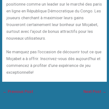
positionne comme un leader sur le marché des paris
en ligne en République Démocratique du Congo. Les
joueurs cherchant à maximiser leurs gains
trouveront certainement leur bonheur sur Mojabet,
surtout avec l’ajout de bonus attractifs pour les
nouveaux utilisateurs.
Ne manquez pas l’occasion de découvrir tout ce que
Mojabet a à offrir. Inscrivez-vous dès aujourd’hui et
commencez à profiter d’une expérience de jeu
exceptionnelle!
←
Previous Post
Next Post
→