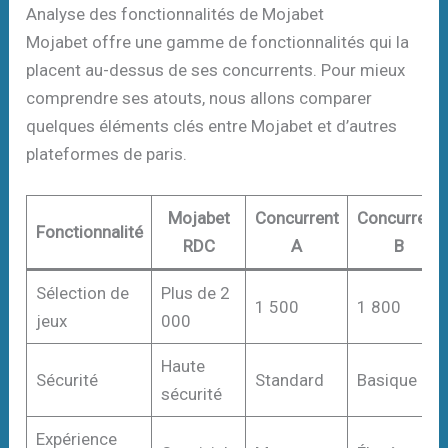
Analyse des fonctionnalités de Mojabet
Mojabet offre une gamme de fonctionnalités qui la
placent au-dessus de ses concurrents. Pour mieux
comprendre ses atouts, nous allons comparer
quelques éléments clés entre Mojabet et d’autres
plateformes de paris.
Mojabet
Concurrent
Concurrent
Fonctionnalité
RDC
A
B
Sélection de
Plus de 2
1 500
1 800
jeux
000
Haute
Sécurité
Standard
Basique
sécurité
Expérience