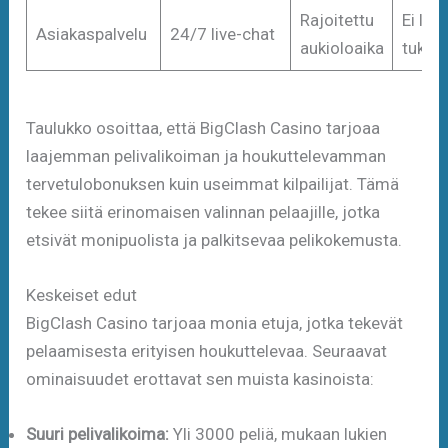
Rajoitettu
Ei live
Asiakaspalvelu
24/7 live-chat
aukioloaika
tukea
Taulukko osoittaa, että BigClash Casino tarjoaa
laajemman pelivalikoiman ja houkuttelevamman
tervetulobonuksen kuin useimmat kilpailijat. Tämä
tekee siitä erinomaisen valinnan pelaajille, jotka
etsivät monipuolista ja palkitsevaa pelikokemusta.
Keskeiset edut
BigClash Casino tarjoaa monia etuja, jotka tekevät
pelaamisesta erityisen houkuttelevaa. Seuraavat
ominaisuudet erottavat sen muista kasinoista:
Suuri pelivalikoima:
Yli 3000 peliä, mukaan lukien