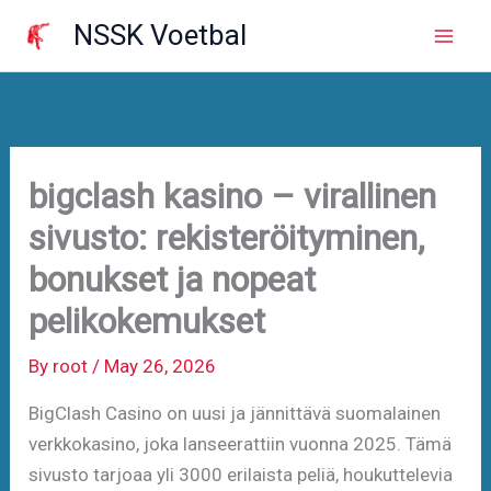
Skip
NSSK Voetbal
to
Mai
content
Men
bigclash kasino – virallinen
sivusto: rekisteröityminen,
bonukset ja nopeat
pelikokemukset
By
root
/
May 26, 2026
BigClash Casino on uusi ja jännittävä suomalainen
verkkokasino, joka lanseerattiin vuonna 2025. Tämä
sivusto tarjoaa yli 3000 erilaista peliä, houkuttelevia