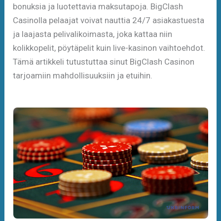
bonuksia ja luotettavia maksutapoja. BigClash
Casinolla pelaajat voivat nauttia 24/7 asiakastuesta
ja laajasta pelivalikoimasta, joka kattaa niin
kolikkopelit, pöytäpelit kuin live-kasinon vaihtoehdot.
Tämä artikkeli tutustuttaa sinut BigClash Casinon
tarjoamiin mahdollisuuksiin ja etuihin.