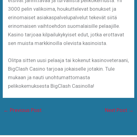
etsivät jännittävää ja turvallista pelikokemusta. Yli
3000 pelin valikoima, houkuttelevat bonukset ja
erinomaiset asiakaspalvelupalvelut tekevät siitä
erinomaisen vaihtoehdon suomalaisille pelaajille.
Kasino tarjoaa kilpailukykyiset edut, jotka erottavat
sen muista markkinoilla olevista kasinoista.
Olitpa sitten uusi pelaaja tai kokenut kasinoveteraani,
BigClash Casino tarjoaa jokaiselle jotakin. Tule
mukaan ja nauti unohtumattomasta
pelikokemuksesta BigClash Casinolla!
←
Previous Post
Next Post
→